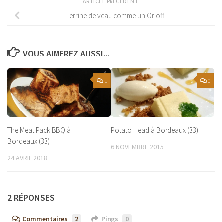
ARTICLE PRÉCÉDENT
Terrine de veau comme un Orloff
VOUS AIMEREZ AUSSI...
1
0
The Meat Pack BBQ à
Potato Head à Bordeaux (33)
Bordeaux (33)
6 NOVEMBRE 2015
24 AVRIL 2018
2 RÉPONSES
Commentaires
2
Pings
0