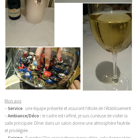
Mon avis
:
–
Service
: une équipe présente et assurant l’étoile de l’établissement
–
Ambiance/Déco :
le cadre est raffiné, je suis curieuse de visiter la
salle principale. Dîner dans un salon donne une atmosphère feutrée
et privilégiée…
–
Cuisine
: Superbe ! Des associations incroyables, cela donne plein