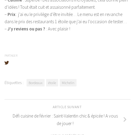
d’idées ! Tout était cuit et assaisonné parfaitement.
–
Prix
: j’ai eu le privilège d’être invitée… Le menu est en revanche
dans le prix des restaurants 1 étoile que j’ai eu l’occasion de tester…
–
J’y reviens ou pas ?
: Avec plaisir !
PARTAGER
Étiquettes :
Bordeaux
étoile
Michelin
ARTICLE SUIVANT
Défi cuisine de février : Saint-Valentin chic & épicée ! A vous
de jouer !