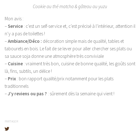
Cookie au thé matcha & gâteau au yuzu
Mon avis :
–
Service
: c’est un self-service et, c’est précisé à l’intérieur, attention il
n’y a pas de toilettes !
–
Ambiance/Déco :
décoration simple mais de qualité, tables et
tabourets en bois. Le fait de se lever pour aller chercher ses plats ou
sa sauce soja donne une atmosphère très conviviale
–
Cuisine
: vraiment très bon, cuisine de bonne qualité, les goûts sont
là, fins, subtils, un délice !
–
Prix
: bon rapport qualité/prix notamment pour les plats
traditionnels
–
J’y reviens ou pas ?
: sûrement dès la semaine qui vient !
PARTAGER