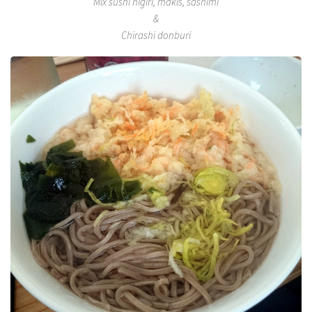
Mix sushi nigiri, makis, sashimi
&
Chirashi donburi