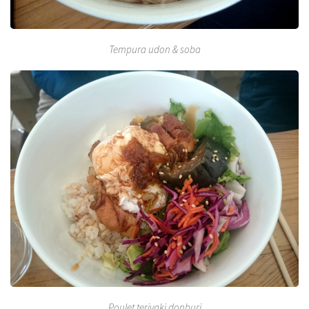
Tempura udon & soba
Poulet teriyaki donburi