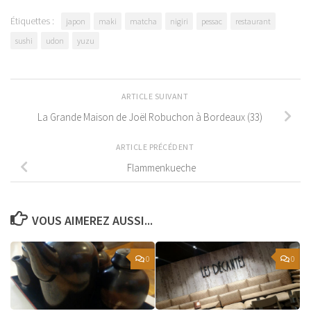
Étiquettes :
japon
maki
matcha
nigiri
pessac
restaurant
sushi
udon
yuzu
ARTICLE SUIVANT
La Grande Maison de Joël Robuchon à Bordeaux (33)
ARTICLE PRÉCÉDENT
Flammenkueche
VOUS AIMEREZ AUSSI...
0
0