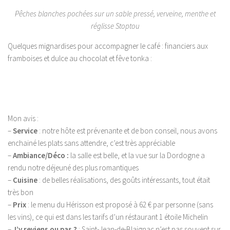
Pêches blanches pochées sur un sable pressé, verveine, menthe et
réglisse Stoptou
Quelques mignardises pour accompagner le café : financiers aux
framboises et dulce au chocolat et fêve tonka :
Mon avis :
–
Service
: notre hôte est prévenante et de bon conseil, nous avons
enchainé les plats sans attendre, c’est très appréciable
–
Ambiance/Déco :
la salle est belle, et la vue sur la Dordogne a
rendu notre déjeuné des plus romantiques
–
Cuisine
: de belles réalisations, des goûts intéressants, tout était
très bon
–
Prix
: le menu du Hérisson est proposé à 62 € par personne (sans
les vins), ce qui est dans les tarifs d’un réstaurant 1 étoile Michelin
–
J’y reviens ou pas ?
: Saint-Jean-de-Blaignac n’est pas souvent sur