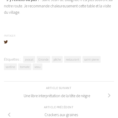
notre route. Je recommande chaleureusement cette table et la visite
du village.
PARTAGER
Étiquettes :
avocat
Gironde
pêche
restaurant
saint-pierre
sardine
tomate
veau
ARTICLE SUIVANT
Une libre interprétation de la tête de nègre
ARTICLE PRÉCÉDENT
Crackers aux graines