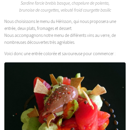
Sardine farcie brebis basque, chapelure de polenta,
brunoise de courgettes, velouté froid courgette basilic
Nous choisissons le menu du Hérisson, qui nous proposera une
entrée, deux plats, fromages et dessert.
Nous accompagnons notre menu de différents vins au verre, de
nombreuses découvertes très agréables.
Voici donc une entrée colorée et savoureuse pour commencer :