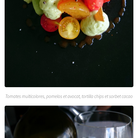
Tomates multicolores, pomelos et avocat, tortilla chips et sorbet cacao