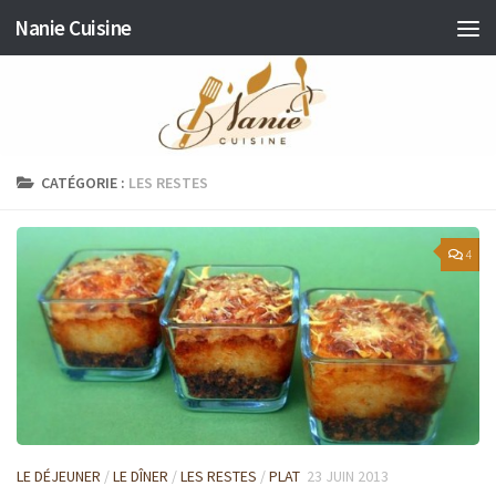
Nanie Cuisine
Skip to content
CATÉGORIE :
LES RESTES
4
LE DÉJEUNER
/
LE DÎNER
/
LES RESTES
/
PLAT
23 JUIN 2013