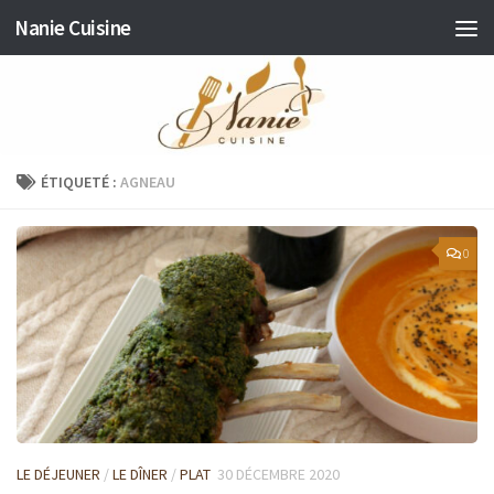
Nanie Cuisine
Skip to content
ÉTIQUETÉ :
AGNEAU
0
LE DÉJEUNER
/
LE DÎNER
/
PLAT
30 DÉCEMBRE 2020