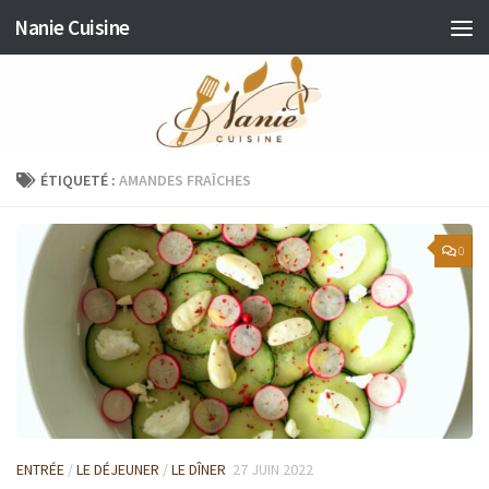
Nanie Cuisine
Skip to content
ÉTIQUETÉ :
AMANDES FRAÎCHES
0
ENTRÉE
/
LE DÉJEUNER
/
LE DÎNER
27 JUIN 2022