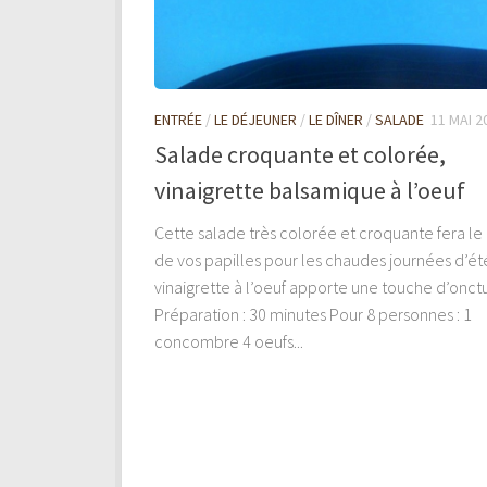
ENTRÉE
/
LE DÉJEUNER
/
LE DÎNER
/
SALADE
11 MAI 2
Salade croquante et colorée,
vinaigrette balsamique à l’oeuf
Cette salade très colorée et croquante fera le
de vos papilles pour les chaudes journées d’été
vinaigrette à l’oeuf apporte une touche d’onctu
Préparation : 30 minutes Pour 8 personnes : 1
concombre 4 oeufs...