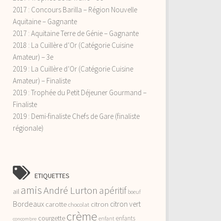
2017 : Concours Barilla – Région Nouvelle
Aquitaine – Gagnante
2017 : Aquitaine Terre de Génie – Gagnante
2018 : La Cuillère d’Or (Catégorie Cuisine
Amateur) – 3e
2019 : La Cuillère d’Or (Catégorie Cuisine
Amateur) – Finaliste
2019 : Trophée du Petit Déjeuner Gourmand –
Finaliste
2019 : Demi-finaliste Chefs de Gare (finaliste
régionale)
ETIQUETTES
amis
André Lurton
apéritif
ail
boeuf
Bordeaux
citron vert
carotte
citron
chocolat
crème
courgette
enfants
enfant
concombre