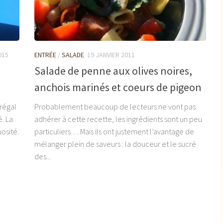
015
ENTRÉE
/
SALADE
19 JANVIER 2011
Salade de penne aux olives noires,
anchois marinés et coeurs de pigeon
 régal
Probablement beaucoup de lecteurs ne vont pas
. La
adhérer à cette recette, les ingrédients sont un peu
osité.
particuliers… Mais ils ont justement l’avantage de
mélanger plein de saveurs : la douceur et le sucré
des...