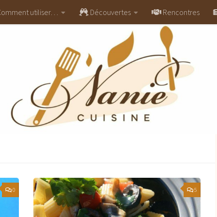
omment utiliser…
Découvertes
Rencontres
0
5