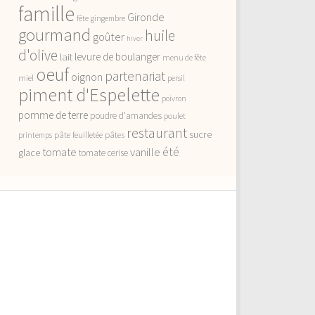
famille
Gironde
fête
gingembre
gourmand
huile
goûter
hiver
d'olive
lait
levure de boulanger
menu de fête
oeuf
partenariat
oignon
miel
persil
piment d'Espelette
poivron
pomme de terre
poudre d'amandes
poulet
restaurant
sucre
pâte feuilletée
pâtes
printemps
vanille
été
tomate
glace
tomate cerise