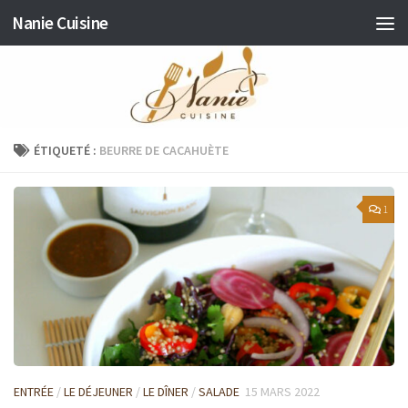
Nanie Cuisine
Skip to content
ÉTIQUETÉ :
BEURRE DE CACAHUÈTE
1
ENTRÉE
/
LE DÉJEUNER
/
LE DÎNER
/
SALADE
15 MARS 2022