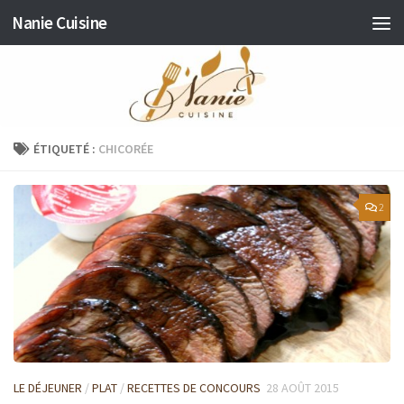
Nanie Cuisine
Skip to content
ÉTIQUETÉ :
CHICORÉE
2
LE DÉJEUNER
/
PLAT
/
RECETTES DE CONCOURS
28 AOÛT 2015