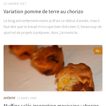
19 JANVIER 2017
Variation pomme de terre au chorizo
Le blog est nettement moins actif en ce début d’année, mais il
faut dire que le travail m’occupe bien (très bien !), beaucoup de
sport et de projets à préparer, donc j’ai moins le...
1
APÉRITIF
12 MARS 2008
Muffins salés inspiration mexicaine : chorizo