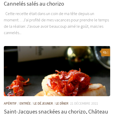
Cannelés salés au chorizo
Cette recette était dans un coin de ma tête depuis un
moment… J’ai profité de mes vacances pour prendre le temps
de la réaliser. J’avoue avoir beaucoup aimé le goût, mais les
cannelés...
1
APÉRITIF
/
ENTRÉE
/
LE DÉJEUNER
/
LE DÎNER
21 DÉCEMBRE 2021
Saint-Jacques snackées au chorizo, Château