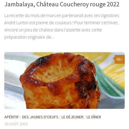
Jambalaya, Château Coucheroy rouge 2022
La recette du mois de mars en partenariat avec les Vignobles
André Lurton est pleine de couleurs ! Pour terminer cet hiver,
encore un peu de chaleur dans l’assiette avec cette
préparation originaire de...
0
APÉRITIF
/
DES JAUNES D'OEUFS
/
LE DÉJEUNER
/
LE DÎNER
26 AOÛT 2023