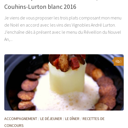
Couhins-Lurton blanc 2016
Je viens de vous proposer les trois plats composant mon menu
de Noël en accord avec les vins des Vignobles André Lurton.
J’enchaîne dès à présent avec le menu du Réveillon du Nouvel
An,...
0
ACCOMPAGNEMENT
/
LE DÉJEUNER
/
LE DÎNER
/
RECETTES DE
CONCOURS