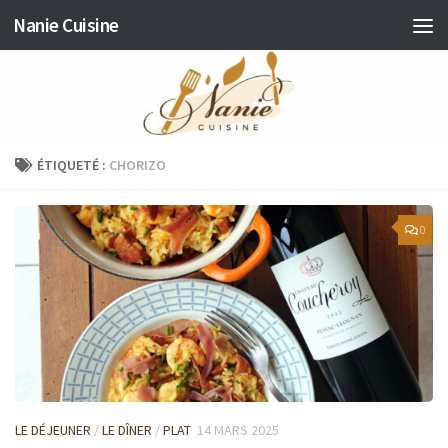
Nanie Cuisine
Skip to content
ÉTIQUETÉ :
CHORIZO
0
LE DÉJEUNER
/
LE DÎNER
/
PLAT
14 MARS 2025