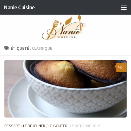
Nanie Cuisine
Skip to content
ÉTIQUETÉ :
CLASSIQUE
5
DESSERT
/
LE DÉJEUNER
/
LE GOÛTER
15 OCTOBRE 2016