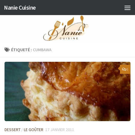
Nanie Cuisine
Skip to content
ÉTIQUETÉ :
CUMBAWA
6
DESSERT
/
LE GOÛTER
17 JANVIER 2011