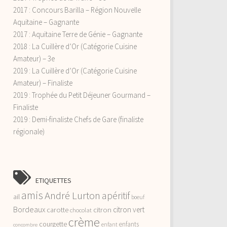
2017 : Concours Barilla – Région Nouvelle
Aquitaine – Gagnante
2017 : Aquitaine Terre de Génie – Gagnante
2018 : La Cuillère d’Or (Catégorie Cuisine
Amateur) – 3e
2019 : La Cuillère d’Or (Catégorie Cuisine
Amateur) – Finaliste
2019 : Trophée du Petit Déjeuner Gourmand –
Finaliste
2019 : Demi-finaliste Chefs de Gare (finaliste
régionale)
ETIQUETTES
amis
André Lurton
apéritif
ail
boeuf
Bordeaux
citron vert
carotte
citron
chocolat
crème
courgette
enfants
enfant
concombre