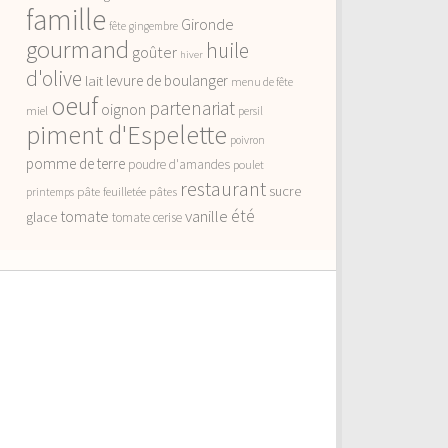
famille
Gironde
fête
gingembre
gourmand
huile
goûter
hiver
d'olive
lait
levure de boulanger
menu de fête
oeuf
partenariat
oignon
miel
persil
piment d'Espelette
poivron
pomme de terre
poudre d'amandes
poulet
restaurant
sucre
pâte feuilletée
pâtes
printemps
vanille
été
tomate
glace
tomate cerise