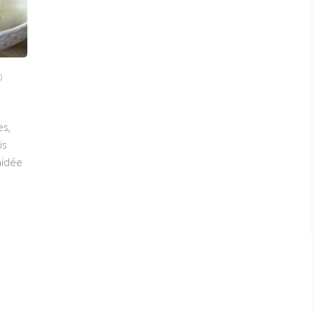
0
es,
is
 aidée