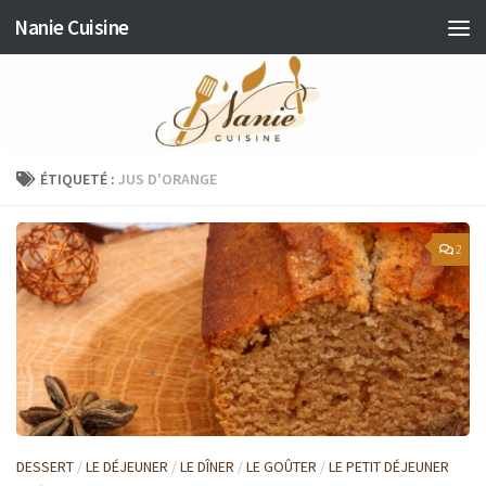
Nanie Cuisine
Skip to content
ÉTIQUETÉ :
JUS D'ORANGE
2
DESSERT
/
LE DÉJEUNER
/
LE DÎNER
/
LE GOÛTER
/
LE PETIT DÉJEUNER