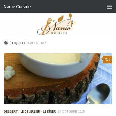
Nanie Cuisine
Skip to content
ÉTIQUETÉ :
LAIT DE RIZ
2
DESSERT
/
LE DÉJEUNER
/
LE DÎNER
14 OCTOBRE 2015