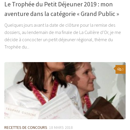
Le Trophée du Petit Déjeuner 2019 : mon
aventure dans la catégorie « Grand Public »
Quelques jours avant la date de clôture pour la remise des
dossiers, au lendemain de ma finale de La Cuillère d’Or, je me
décide à concocter un petit déjeuner régional, thème du
Trophée du...
3
RECETTES DE CONCOURS
18 MARS 2018