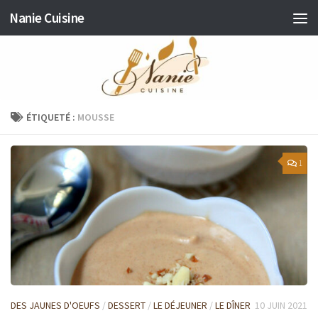
Nanie Cuisine
Skip to content
ÉTIQUETÉ :
MOUSSE
1
DES JAUNES D'OEUFS
/
DESSERT
/
LE DÉJEUNER
/
LE DÎNER
10 JUIN 2021