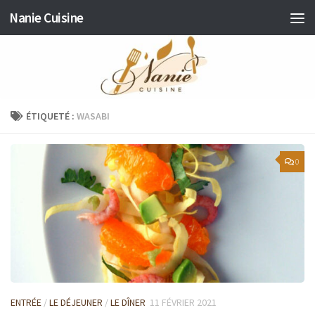
Nanie Cuisine
Skip to content
ÉTIQUETÉ :
WASABI
0
ENTRÉE
/
LE DÉJEUNER
/
LE DÎNER
11 FÉVRIER 2021