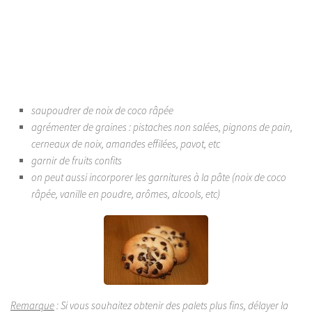
saupoudrer de noix de coco râpée
agrémenter de graines : pistaches non salées, pignons de pain,
cerneaux de noix, amandes effilées, pavot, etc
garnir de fruits confits
on peut aussi incorporer les garnitures à la pâte (noix de coco
râpée, vanille en poudre, arômes, alcools, etc)
Remarque
: Si vous souhaitez obtenir des palets plus fins, délayer la