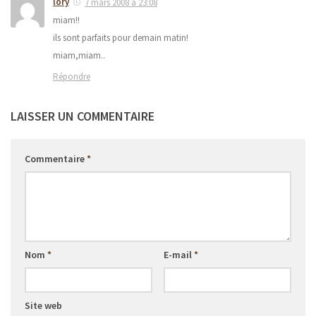
lory
7 mars 2008 à 23:08
miam!!
ils sont parfaits pour demain matin!
miam,miam..
Répondre
LAISSER UN COMMENTAIRE
Commentaire
*
Nom
*
E-mail
*
Site web