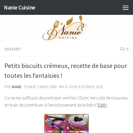
Nanie Cuisine
Skip to content
DESSERT
5
Petits biscuits crémeux, recette de base pour
toutes les fantaisies !
PAR
NANIE
· PUBLIÉ
7 MARS 2008
· MIS À JOUR
8 FÉVRIER 2016
Ca ne me suffit pas de participer une fois ! Donc me voilà de nouveau
en train de contribuer à l’enrichissement de la liste d’
Edith
: