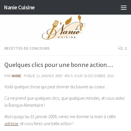
Nanie Cuisine
Skip to content
RECETTES DE CONCOURS
3
Quelques clics pour une bonne action…
PAR
NANIE
· PUBLIÉ
11 JANVIER 2009
· MIS À JOUR
26 DÉCEMBRE 2015
Voilà quelque chose qui peut donner du baume au coeur…
Ca ne prend que quelques clics, que quelques minutes, et vous aidez
la Banque Alimentaire !
Alors jusqu’au 31 janvier 2009, venez me donner la main à cette
adresse
, et vous ferez une belle action !