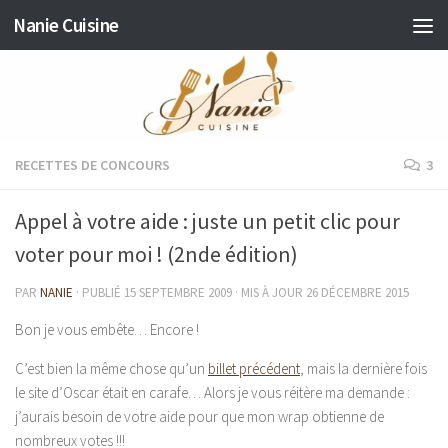
Nanie Cuisine
Skip to content
RECETTES DE CONCOURS
3
Appel à votre aide : juste un petit clic pour
voter pour moi ! (2nde édition)
PAR
NANIE
· PUBLIÉ
15 SEPTEMBRE 2009
· MIS À JOUR
26 DÉCEMBRE 2015
Bon je vous embête… Encore !
C’est bien la même chose qu’un
billet précédent
, mais la dernière fois
le site d’Oscar était en carafe… Alors je vous réitère ma demande :
j’aurais besoin de votre aide pour que mon wrap obtienne de
nombreux votes !!!