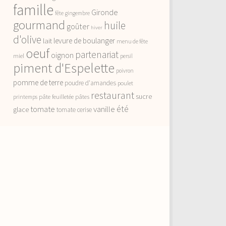
famille
Gironde
fête
gingembre
gourmand
huile
goûter
hiver
d'olive
lait
levure de boulanger
menu de fête
oeuf
partenariat
oignon
miel
persil
piment d'Espelette
poivron
pomme de terre
poudre d'amandes
poulet
restaurant
sucre
pâte feuilletée
pâtes
printemps
vanille
été
tomate
glace
tomate cerise