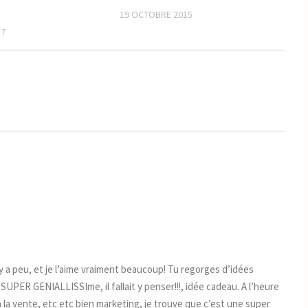
19 OCTOBRE 2015
17
y a peu, et je l’aime vraiment beaucoup! Tu regorges d’idées
UPER GENIALLISSIme, il fallait y penser!!!, idée cadeau. A l’heure
 la vente, etc etc bien marketing, je trouve que c’est une super