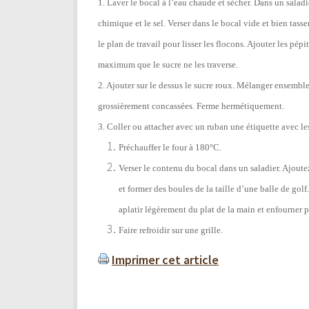
1. Laver le bocal à l’eau chaude et sécher. Dans un saladi
chimique et le sel. Verser dans le bocal vide et bien tasse
le plan de travail pour lisser les flocons. Ajouter les pép
maximum que le sucre ne les traverse.
2. Ajouter sur le dessus le sucre roux. Mélanger ensembl
grossièrement concassées. Ferme hermétiquement.
3. Coller ou attacher avec un ruban une étiquette avec le
Préchauffer le four à 180°C.
Verser le contenu du bocal dans un saladier. Ajou
et former des boules de la taille d’une balle de gol
aplatir légèrement du plat de la main et enfourner 
Faire refroidir sur une grille.
Imprimer cet article