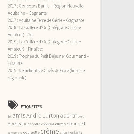
2017 : Concours Barilla – Région Nouvelle
Aquitaine – Gagnante
2017 : Aquitaine Terre de Génie – Gagnante
2018 : La Cuillère d’Or (Catégorie Cuisine
Amateur) – 3e
2019 : La Cuillère d’Or (Catégorie Cuisine
Amateur) – Finaliste
2019 : Trophée du Petit Déjeuner Gourmand –
Finaliste
2019 : Demi-finaliste Chefs de Gare (finaliste
régionale)
ETIQUETTES
amis
André Lurton
apéritif
ail
boeuf
Bordeaux
citron vert
carotte
citron
chocolat
crème
courgette
enfants
enfant
concombre