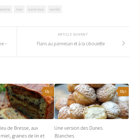
'avoine
noix
sucre roux
vanille
ARTICLE SUIVANT
pe –
Flans au parmesan et à la ciboulette
1
8
leu de Bresse, aux
Une version des Dunes
 miel, graines de lin et
Blanches