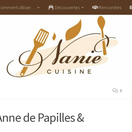
omment utiliser…
Découvertes
Rencontres
8
nne de Papilles &