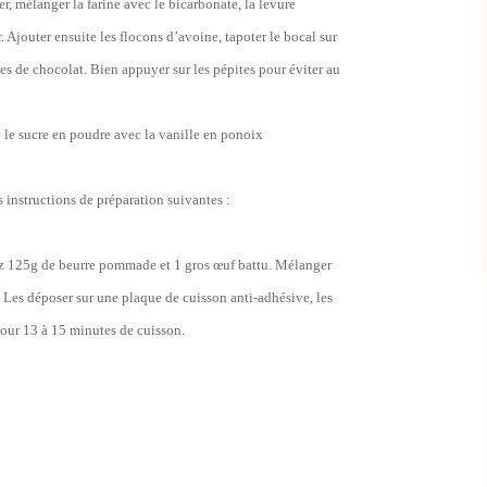
er, mélanger la farine avec le bicarbonate, la levure
r. Ajouter ensuite les flocons d’avoine, tapoter le bocal sur
ites de chocolat. Bien appuyer sur les pépites pour éviter au
e le sucre en poudre avec la vanille en ponoix
s instructions de préparation suivantes :
tez 125g de beurre pommade et 1 gros œuf battu. Mélanger
f. Les déposer sur une plaque de cuisson anti-adhésive, les
pour 13 à 15 minutes de cuisson.