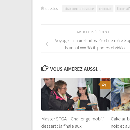
Étiquettes :
bicarbonate de soude
chocolat
flocons d
ARTICLE PRÉCÉDENT
Voyage culinaire Philips : 4e et dernière éta
Istanbul === Récit, photos et vidéo !
VOUS AIMEREZ AUSSI...
0
Master STGA – Challenge mobili
Cake au b
dessert : la finale aux
noix et au