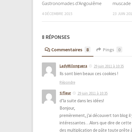
Gastronomades d’Angoulême
muscade
4 DÉCEMBRE 2015
23 JUIN 20
8 RÉPONSES
Commentaires
8
Pings
0
LadyMilonguera
29 juin 2011 à 10:35
Ils sont bien beaux ces cookies !
Répondre
tifleur
29 juin 2011 à 10:35
d’la suite dans les idées!
Bonjour,
premèrement, j’ai découvert ton blog il 
intéressantes…Alors que dire de cette S
des multiplication de pâte toute prête à