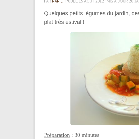
PAR
NANIE
· PUBLIÉ
15 AOÛT 2012
· MIS À JOUR
26 JA
Quelques petits légumes du jardin, des 
plat très estival !
Préparation
: 30 minutes