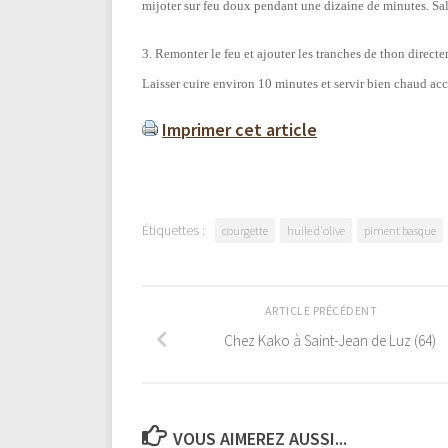
mijoter sur feu doux pendant une dizaine de minutes. Sal
3. Remonter le feu et ajouter les tranches de thon directe
Laisser cuire environ 10 minutes et servir bien chaud ac
Imprimer cet article
Étiquettes :
courgette
huile d'olive
piment basque
ARTICLE PRÉCÉDENT
Chez Kako à Saint-Jean de Luz (64)
VOUS AIMEREZ AUSSI...