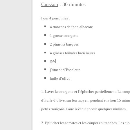
Cuisson
: 30 minutes
Pour 4 personnes
:
4 tranches de thon albacore
1 grosse courgette
2 piments basques
4 grosses tomates bien mûres
sel
p
iment d’Espelette
huile d’olive
1. Laver la courgette et l’éplucher partiellement. La coup
d’huile d’olive, sur feu moyen, pendant environ 15 minu
petits tronçons. Faire revenir encore quelques minutes.
2. Eplucher les tomates et les couper en tranches. Les aj