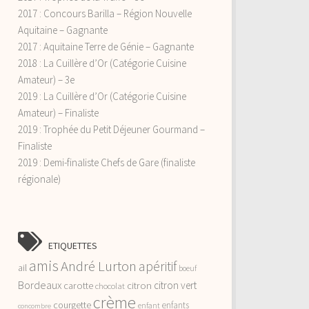
2017 : Concours Barilla – Région Nouvelle
Aquitaine – Gagnante
2017 : Aquitaine Terre de Génie – Gagnante
2018 : La Cuillère d’Or (Catégorie Cuisine
Amateur) – 3e
2019 : La Cuillère d’Or (Catégorie Cuisine
Amateur) – Finaliste
2019 : Trophée du Petit Déjeuner Gourmand –
Finaliste
2019 : Demi-finaliste Chefs de Gare (finaliste
régionale)
ETIQUETTES
amis
André Lurton
apéritif
ail
boeuf
Bordeaux
citron vert
carotte
citron
chocolat
crème
courgette
enfants
enfant
concombre