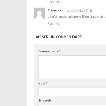
Répondre
Clémence
16 août 2012 à 07:41
Je n’ai jamais cuisiné le thon frais mais
Répondre
LAISSER UN COMMENTAIRE
Commentaire
*
Nom
*
Site web