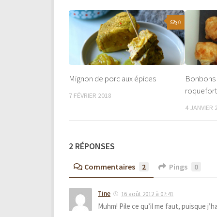
0
Mignon de porc aux épices
Bonbons f
roquefor
7 FÉVRIER 2018
4 JANVIER 
2 RÉPONSES
Commentaires
2
Pings
0
Tine
16 août 2012 à 07:41
Muhm! Pile ce qu’il me faut, puisque j’h