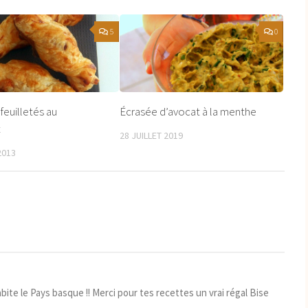
5
0
euilletés au
Écrasée d’avocat à la menthe
t
28 JUILLET 2019
2013
abite le Pays basque !! Merci pour tes recettes un vrai régal Bise