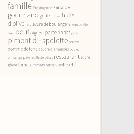
famille
Gironde
fête
gingembre
gourmand
huile
goûter
hiver
d'olive
lait
levure de boulanger
menu de fête
oeuf
partenariat
oignon
miel
persil
piment d'Espelette
poivron
pomme de terre
poudre d'amandes
poulet
restaurant
sucre
pâte feuilletée
pâtes
printemps
vanille
été
tomate
glace
tomate cerise