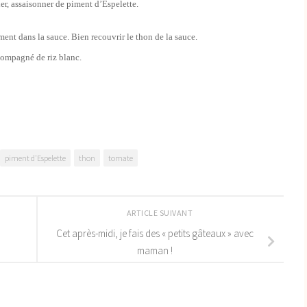
er, assaisonner de piment d’Espelette.
ment dans la sauce. Bien recouvrir le thon de la sauce.
compagné de riz blanc.
piment d'Espelette
thon
tomate
ARTICLE SUIVANT
Cet après-midi, je fais des « petits gâteaux » avec
maman !