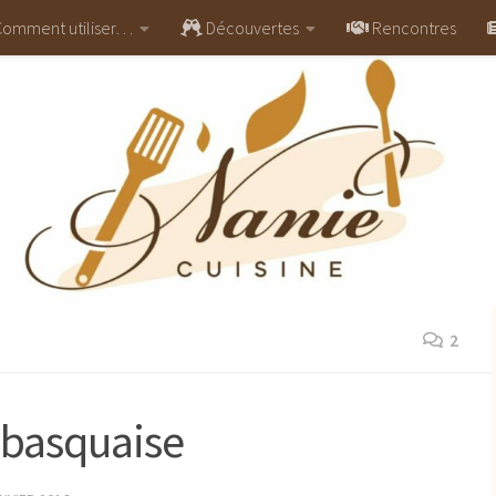
omment utiliser…
Découvertes
Rencontres
2
 basquaise