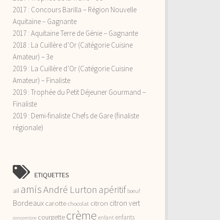
2017 : Concours Barilla – Région Nouvelle
Aquitaine – Gagnante
2017 : Aquitaine Terre de Génie – Gagnante
2018 : La Cuillère d’Or (Catégorie Cuisine
Amateur) – 3e
2019 : La Cuillère d’Or (Catégorie Cuisine
Amateur) – Finaliste
2019 : Trophée du Petit Déjeuner Gourmand –
Finaliste
2019 : Demi-finaliste Chefs de Gare (finaliste
régionale)
ETIQUETTES
amis
André Lurton
apéritif
ail
boeuf
Bordeaux
citron vert
carotte
citron
chocolat
crème
courgette
enfants
enfant
concombre