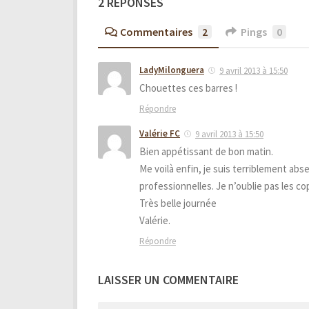
2 RÉPONSES
Commentaires
2
Pings
0
LadyMilonguera
9 avril 2013 à 15:50
Chouettes ces barres !
Répondre
Valérie FC
9 avril 2013 à 15:50
Bien appétissant de bon matin.
Me voilà enfin, je suis terriblement abs
professionnelles. Je n’oublie pas les co
Très belle journée
Valérie.
Répondre
LAISSER UN COMMENTAIRE