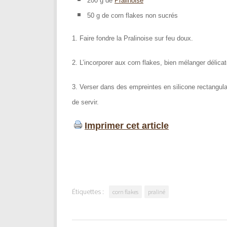
200 g de
Pralinoise
50 g de corn flakes non sucrés
1. Faire fondre la Pralinoise sur feu doux.
2. L’incorporer aux corn flakes, bien mélanger délica
3. Verser dans des empreintes en silicone rectangulai
de servir.
Imprimer cet article
Étiquettes :
corn flakes
praliné