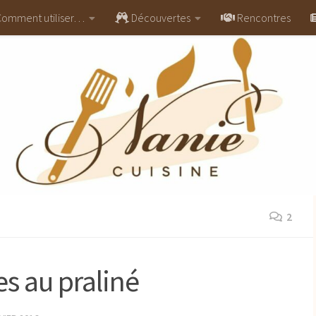
omment utiliser…
Découvertes
Rencontres
2
es au praliné