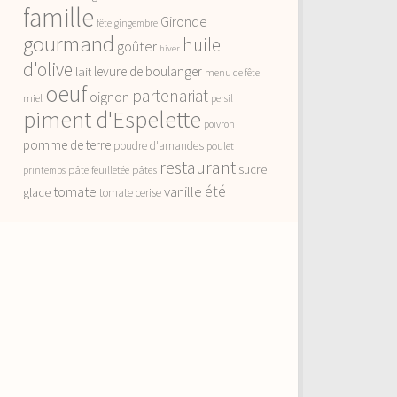
famille
Gironde
fête
gingembre
gourmand
huile
goûter
hiver
d'olive
lait
levure de boulanger
menu de fête
oeuf
partenariat
oignon
miel
persil
piment d'Espelette
poivron
pomme de terre
poudre d'amandes
poulet
restaurant
sucre
pâte feuilletée
pâtes
printemps
vanille
été
tomate
glace
tomate cerise