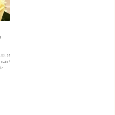
u
les, et
main !
 la