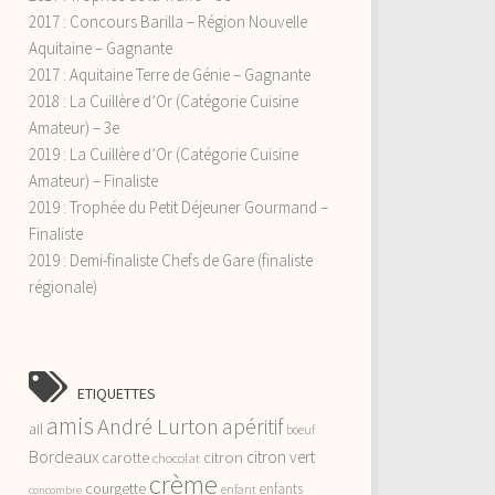
2017 : Concours Barilla – Région Nouvelle
Aquitaine – Gagnante
2017 : Aquitaine Terre de Génie – Gagnante
2018 : La Cuillère d’Or (Catégorie Cuisine
Amateur) – 3e
2019 : La Cuillère d’Or (Catégorie Cuisine
Amateur) – Finaliste
2019 : Trophée du Petit Déjeuner Gourmand –
Finaliste
2019 : Demi-finaliste Chefs de Gare (finaliste
régionale)
ETIQUETTES
amis
André Lurton
apéritif
ail
boeuf
Bordeaux
citron vert
carotte
citron
chocolat
crème
courgette
enfants
enfant
concombre