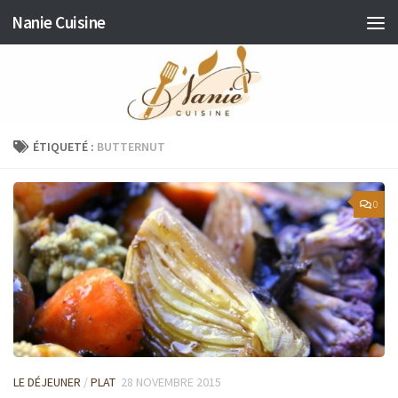
Nanie Cuisine
Skip to content
ÉTIQUETÉ :
BUTTERNUT
0
LE DÉJEUNER
/
PLAT
28 NOVEMBRE 2015