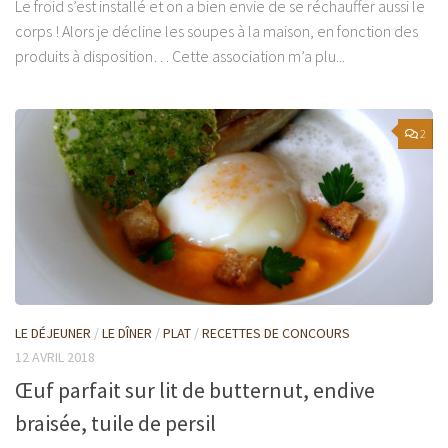
Le froid s’est installé et on a bien envie de se réchauffer aussi le
corps ! Alors je décline les soupes à la maison, en fonction des
produits à disposition… Cette association m’a plu...
2
LE DÉJEUNER
/
LE DÎNER
/
PLAT
/
RECETTES DE CONCOURS
12 AVRIL 2018
Œuf parfait sur lit de butternut, endive
braisée, tuile de persil