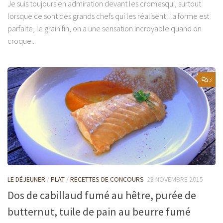
Je suis toujours en admiration devant les cromesqui, surtout
lorsque ce sont des grands chefs qui les réalisent : la forme est
parfaite, le grain fin, on a une sensation incroyable quand on
croque...
3
LE DÉJEUNER
/
PLAT
/
RECETTES DE CONCOURS
28 NOVEMBRE 2015
Dos de cabillaud fumé au hêtre, purée de
butternut, tuile de pain au beurre fumé