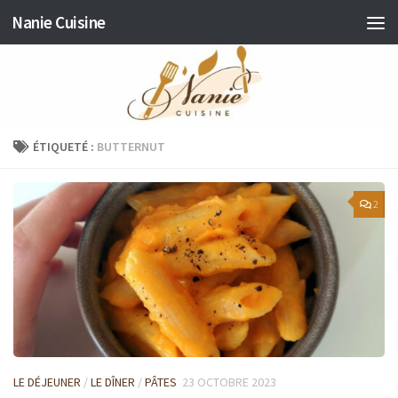
Nanie Cuisine
Skip to content
ÉTIQUETÉ :
BUTTERNUT
2
LE DÉJEUNER
/
LE DÎNER
/
PÂTES
23 OCTOBRE 2023