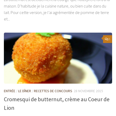
maison. D’habitude je la cuisine nature, ou bien cuite dans du
lait. Pour cette version, je l’ai agrémentée de pomme de terre
et...
5
ENTRÉE
/
LE DÎNER
/
RECETTES DE CONCOURS
28 NOVEMBRE 2015
Cromesqui de butternut, crème au Coeur de
Lion