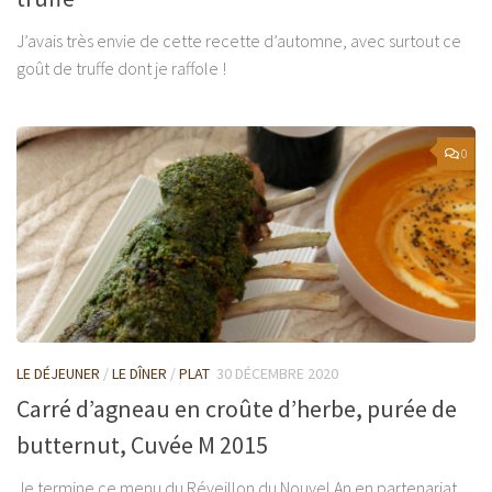
J’avais très envie de cette recette d’automne, avec surtout ce
goût de truffe dont je raffole !
0
LE DÉJEUNER
/
LE DÎNER
/
PLAT
30 DÉCEMBRE 2020
Carré d’agneau en croûte d’herbe, purée de
butternut, Cuvée M 2015
Je termine ce menu du Réveillon du Nouvel An en partenariat