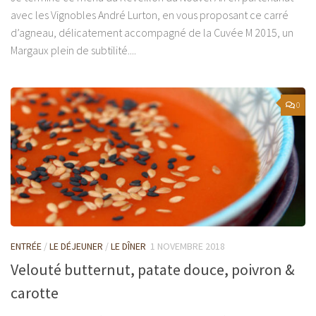
avec les Vignobles André Lurton, en vous proposant ce carré
d’agneau, délicatement accompagné de la Cuvée M 2015, un
Margaux plein de subtilité....
0
ENTRÉE
/
LE DÉJEUNER
/
LE DÎNER
1 NOVEMBRE 2018
Velouté butternut, patate douce, poivron &
carotte