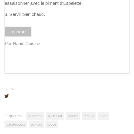
assaisonner avec le piment d'Espelette.
Servir bien chaud.
Imprimer
Par Nanie Cuisine
PARTAGER
Étiquettes :
automne
butternut
carotte
famille
hiver
patate douce
poivron
soupe