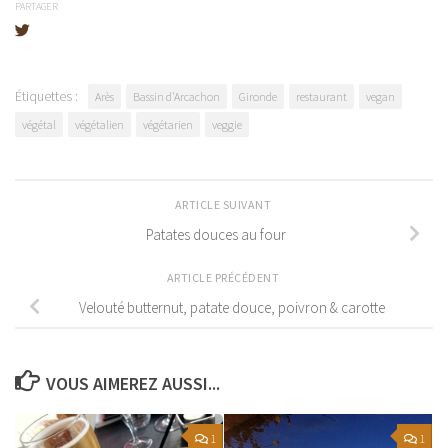
PARTAGER
Étiquettes :
Arès
Bassin d'Arcachon
Gironde
restaurant
vegan
végétal
végétalien
végétarien
veggie
ARTICLE SUIVANT
Patates douces au four
ARTICLE PRÉCÉDENT
Velouté butternut, patate douce, poivron & carotte
VOUS AIMEREZ AUSSI...
1
1