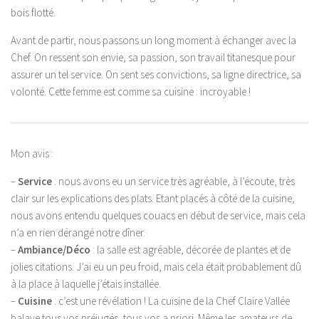
bois flotté.
Avant de partir, nous passons un long moment à échanger avec la
Chef. On ressent son envie, sa passion, son travail titanesque pour
assurer un tel service. On sent ses convictions, sa ligne directrice, sa
volonté. Cette femme est comme sa cuisine : incroyable !
Mon avis :
–
Service
: nous avons eu un service très agréable, à l’écoute, très
clair sur les explications des plats. Etant placés à côté de la cuisine,
nous avons entendu quelques couacs en début de service, mais cela
n’a en rien dérangé notre dîner.
–
Ambiance/Déco
: la salle est agréable, décorée de plantes et de
jolies citations. J’ai eu un peu froid, mais cela était probablement dû
à la place à laquelle j’étais installée.
–
Cuisine
: c’est une révélation ! La cuisine de la Chef Claire Vallée
balaye tous vos préjugés, tous vos a priori. Même les amateurs de