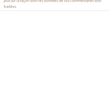
plus sur la façon dont les données de vos commentaires sont
traitées
.