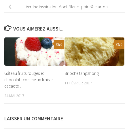
Verrine inspiration Mont-Blanc : poire & marron
VOUS AIMEREZ AUSSI...
0
0
Gâteau fruits rouges et
Brioche tangzhong
chocolat : comme un fraisier
11 FÉVRIER 2017
cacaoté…
24 MAI 2017
LAISSER UN COMMENTAIRE