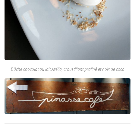
Bûche chocolat au lait Azélia, croustillant praliné et noix de coco