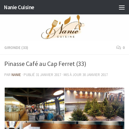
Nanie Cuisine
Skip to content
GIRONDE (33)
0
Pinasse Café au Cap Ferret (33)
PAR
NANIE
· PUBLIÉ
31 JANVIER 2017
· MIS À JOUR
30 JANVIER 2017