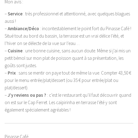
Mon avis :
–
Service
: très professionnel et attentionné, avec quelques blagues
aussi !
–
Ambiance/Déco
: incontestablement le point fort du Pinasse Café !
Situé tout au bord du bassin, la terrasse est un vrai délice l’été, et
l’hiver on se délecte de la vue sur l’eau…
–
Cuisine
: une bonne cuisine, sans aucun doute. Même si j’ai mis un
petit bémol sur mon plat de poisson quant à sa présentation, les
goûts sont justes.
–
Prix
: sans se mentir on paye tout de même la vue. Compter 43,50 €
pour le menu entrée/plat/dessert (ou 35 € pour entrée/plat ou
plat/dessert).
–
J’y reviens ou pas ?
: c’est le restaurant qu’il faut découvrir quand
on est sur le Cap Ferret. Les caïpirinha en terrasse l’été y sont
également spécialement agréables !
Pinasse Café