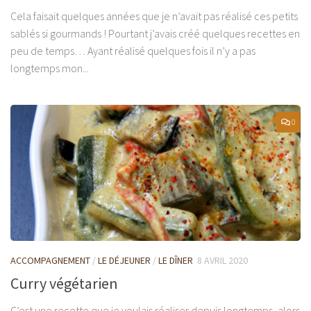
Cela faisait quelques années que je n’avait pas réalisé ces petits
sablés si gourmands ! Pourtant j’avais créé quelques recettes en
peu de temps… Ayant réalisé quelques fois il n’y a pas
longtemps mon...
0
ACCOMPAGNEMENT
/
LE DÉJEUNER
/
LE DÎNER
8 AVRIL 2020
Curry végétarien
C’est une recette que je voulais réaliser depuis longtemps, alors