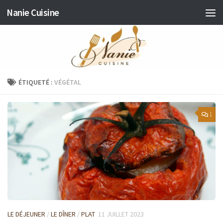
Nanie Cuisine
Skip to content
ÉTIQUETÉ :
VÉGÉTAL
1
LE DÉJEUNER
/
LE DÎNER
/
PLAT
11 JUILLET 2023