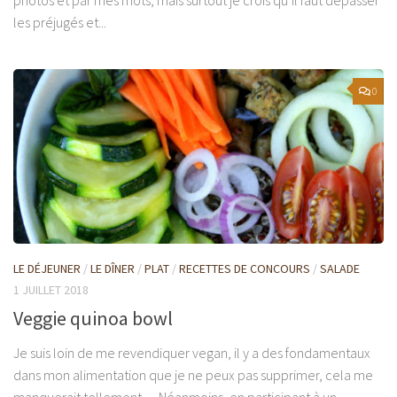
les préjugés et...
0
LE DÉJEUNER
/
LE DÎNER
/
PLAT
/
RECETTES DE CONCOURS
/
SALADE
1 JUILLET 2018
Veggie quinoa bowl
Je suis loin de me revendiquer vegan, il y a des fondamentaux
dans mon alimentation que je ne peux pas supprimer, cela me
manquerait tellement… Néanmoins, en participant à un