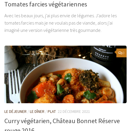
Tomates farcies végétariennes
Avec les beaux jours, j’ai plus envie de légumes. J’adore les
tomates farcies mais je ne voulais pas de viande, alors j’ai
imaginé une version végétarienne très gourmande.
0
LE DÉJEUNER
/
LE DÎNER
/
PLAT
22 DÉCEMBRE 2021
Curry végétarien, Château Bonnet Réserve
rouge 2016