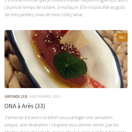
j’ai pris le temps de la faire, à ma façon. Elle n’a pas été au goût
de mes petites, mais de mon côté j’aime...
0
GIRONDE (33)
4 NOVEMBRE 2018
ONA à Arès (33)
J’aimerais à travers ce billet vous partager une sensation
unique, une révélation ! J’espère vous donner envie, par les
photos et par mes mots, mais surtout je crois qu’il faut dépasser