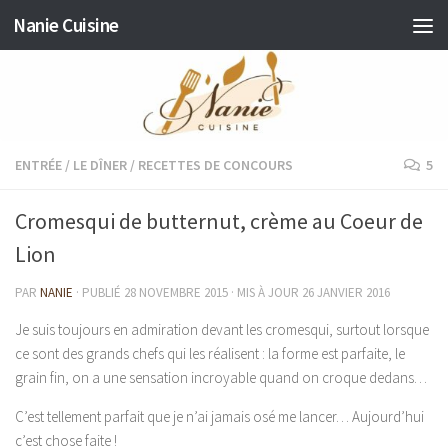
Nanie Cuisine
Skip to content
ENTRÉE
/
LE DÎNER
/
RECETTES DE CONCOURS
5
Cromesqui de butternut, crème au Coeur de
Lion
PAR
NANIE
· PUBLIÉ
28 NOVEMBRE 2015
· MIS À JOUR
26 JANVIER 2016
Je suis toujours en admiration devant les cromesqui, surtout lorsque
ce sont des grands chefs qui les réalisent : la forme est parfaite, le
grain fin, on a une sensation incroyable quand on croque dedans…
C’est tellement parfait que je n’ai jamais osé me lancer… Aujourd’hui
c’est chose faite !