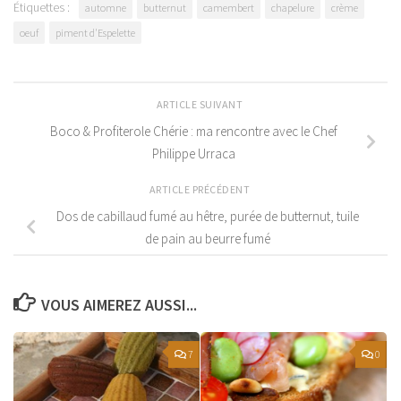
Étiquettes :
automne
butternut
camembert
chapelure
crème
oeuf
piment d'Espelette
ARTICLE SUIVANT
Boco & Profiterole Chérie : ma rencontre avec le Chef
Philippe Urraca
ARTICLE PRÉCÉDENT
Dos de cabillaud fumé au hêtre, purée de butternut, tuile
de pain au beurre fumé
VOUS AIMEREZ AUSSI...
7
0