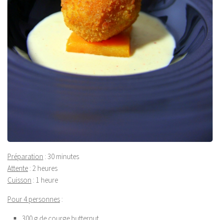
Préparation
: 30 minutes
Attente
: 2 heures
Cuisson
: 1 heure
Pour 4 personnes
:
300 g de courge butternut