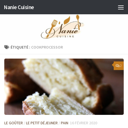
Nanie Cuisine
Skip to content
ÉTIQUETÉ :
COOKPROCESSOR
2
LE GOÛTER
/
LE PETIT DÉJEUNER
/
PAIN
16 FÉVRIER 2020