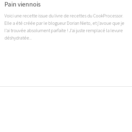
Pain viennois
Voici une recette issue du livre de recettes du CookProcessor.
Elle a été créée par le blogueur Dorian Nieto, et j’avoue que je
l’ai trouvée absolument parfaite ! J’ai juste remplacé la levure
déshydratée...