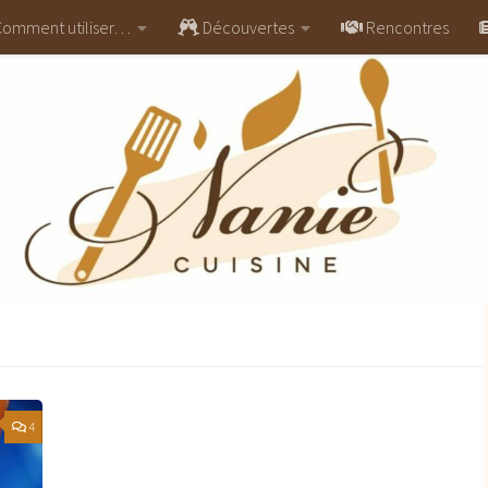
omment utiliser…
Découvertes
Rencontres
4