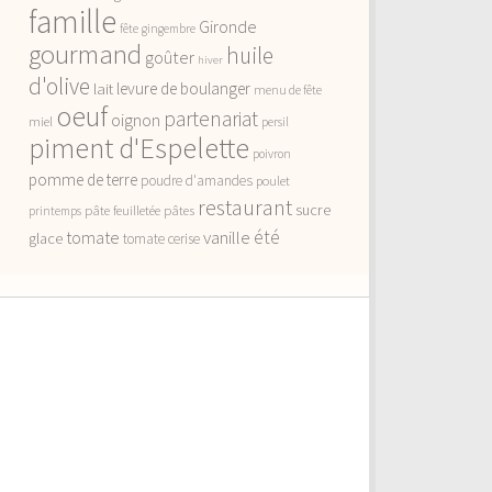
famille
Gironde
fête
gingembre
gourmand
huile
goûter
hiver
d'olive
lait
levure de boulanger
menu de fête
oeuf
partenariat
oignon
miel
persil
piment d'Espelette
poivron
pomme de terre
poudre d'amandes
poulet
restaurant
sucre
pâte feuilletée
pâtes
printemps
vanille
été
tomate
glace
tomate cerise