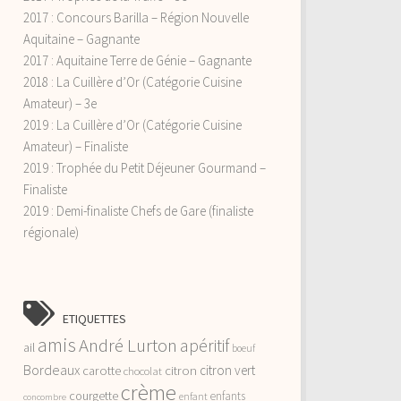
2017 : Concours Barilla – Région Nouvelle
Aquitaine – Gagnante
2017 : Aquitaine Terre de Génie – Gagnante
2018 : La Cuillère d’Or (Catégorie Cuisine
Amateur) – 3e
2019 : La Cuillère d’Or (Catégorie Cuisine
Amateur) – Finaliste
2019 : Trophée du Petit Déjeuner Gourmand –
Finaliste
2019 : Demi-finaliste Chefs de Gare (finaliste
régionale)
ETIQUETTES
amis
André Lurton
apéritif
ail
boeuf
Bordeaux
citron vert
carotte
citron
chocolat
crème
courgette
enfants
enfant
concombre