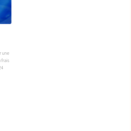
r une
frais
24