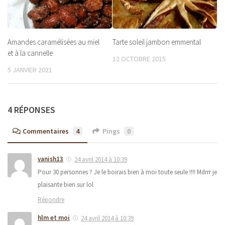
Amandes caramélisées au miel
Tarte soleil jambon emmental
et à la cannelle
12 OCTOBRE 2015
5 JANVIER 2021
4 RÉPONSES
Commentaires
4
Pings
0
vanish13
24 avril 2014 à 10:39
Pour 30 personnes ? Je le boirais bien à moi toute seule !!!! Mdrrr je
plaisante bien sur lol
Répondre
hlm et moi
24 avril 2014 à 10:39