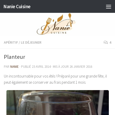
Nanie Cuisine
Skip to content
APÉRITIF
/
LE DÉJEUNER
4
Planteur
PAR
NANIE
· PUBLIÉ
23 AVRIL 2014
· MIS À JOUR
26 JANVIER 2016
Un incontournable pour vos étés ! Préparé pour une grande fête, il
peut également se conserver au frais pendant 1 mois.