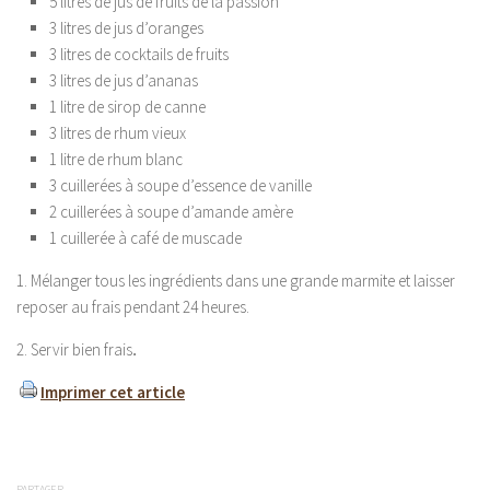
5 litres de jus de fruits de la passion
3 litres de jus d’oranges
3 litres de cocktails de fruits
3 litres de jus d’ananas
1 litre de sirop de canne
3 litres de rhum vieux
1 litre de rhum blanc
3 cuillerées à soupe d’essence de vanille
2 cuillerées à soupe d’amande amère
1 cuillerée à café de muscade
1. Mélanger tous les ingrédients dans une grande marmite et laisser
reposer au frais pendant 24 heures.
2. Servir bien frais
.
Imprimer cet article
PARTAGER