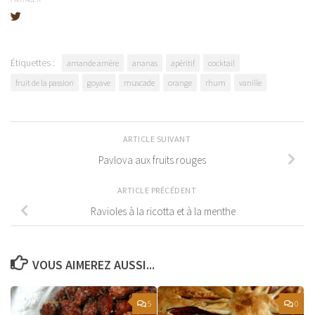
Étiquettes :
amande amère
ananas
apéritif
cocktail
fruit de la passion
goyave
muscade
orange
rhum
vanille
ARTICLE SUIVANT
Pavlova aux fruits rouges
ARTICLE PRÉCÉDENT
Ravioles à la ricotta et à la menthe
VOUS AIMEREZ AUSSI...
5
0