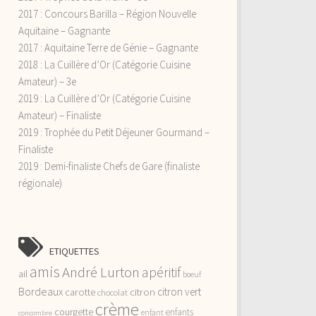
2017 : Concours Barilla – Région Nouvelle
Aquitaine – Gagnante
2017 : Aquitaine Terre de Génie – Gagnante
2018 : La Cuillère d’Or (Catégorie Cuisine
Amateur) – 3e
2019 : La Cuillère d’Or (Catégorie Cuisine
Amateur) – Finaliste
2019 : Trophée du Petit Déjeuner Gourmand –
Finaliste
2019 : Demi-finaliste Chefs de Gare (finaliste
régionale)
ETIQUETTES
amis
André Lurton
apéritif
ail
boeuf
Bordeaux
citron vert
carotte
citron
chocolat
crème
courgette
enfants
enfant
concombre