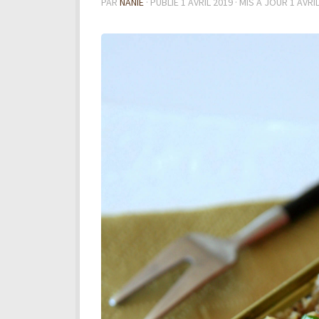
PAR
NANIE
· PUBLIÉ
1 AVRIL 2019
· MIS À JOUR
1 AVRI