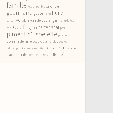
famille
Gironde
fête
gingembre
gourmand
huile
goûter
hiver
d'olive
lait
levure de boulanger
menu de fête
oeuf
partenariat
oignon
miel
persil
piment d'Espelette
poivron
pomme de terre
poudre d'amandes
poulet
restaurant
sucre
pâte feuilletée
pâtes
printemps
vanille
été
tomate
glace
tomate cerise