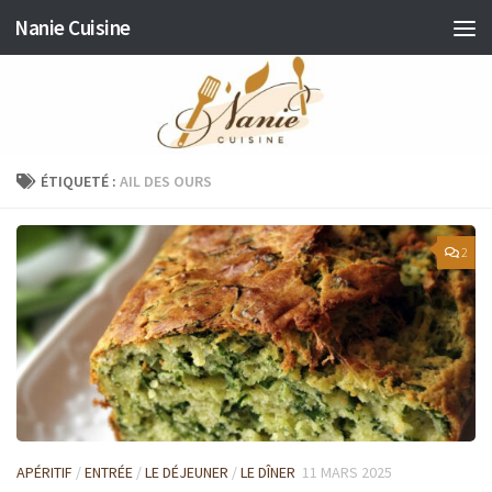
Nanie Cuisine
Skip to content
ÉTIQUETÉ :
AIL DES OURS
2
APÉRITIF
/
ENTRÉE
/
LE DÉJEUNER
/
LE DÎNER
11 MARS 2025