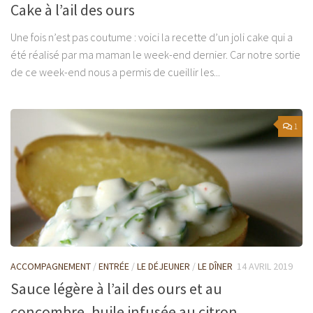
Cake à l’ail des ours
Une fois n’est pas coutume : voici la recette d’un joli cake qui a
été réalisé par ma maman le week-end dernier. Car notre sortie
de ce week-end nous a permis de cueillir les...
1
ACCOMPAGNEMENT
/
ENTRÉE
/
LE DÉJEUNER
/
LE DÎNER
14 AVRIL 2019
Sauce légère à l’ail des ours et au
concombre, huile infusée au citron