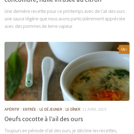
Une dernière recette pour ce printemps avec de l’ail des ours :
une sauce légère que nous avons particulièrement appréciée
avec des pommes de terre vapeur.
0
APÉRITIF
/
ENTRÉE
/
LE DÉJEUNER
/
LE DÎNER
11 AVRIL 2019
Oeufs cocotte à l’ail des ours
Toujours en période d’ail des ours, je décline les recettes,