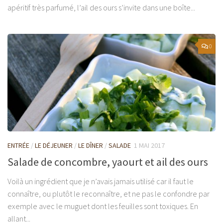
apéritif très parfumé, l’ail des ours s’invite dans une boîte...
0
ENTRÉE
/
LE DÉJEUNER
/
LE DÎNER
/
SALADE
1 MAI 2017
Salade de concombre, yaourt et ail des ours
Voilà un ingrédient que je n’avais jamais utilisé car il faut le
connaître, ou plutôt le reconnaître, et ne pas le confondre par
exemple avec le muguet dont les feuilles sont toxiques. En
allant...