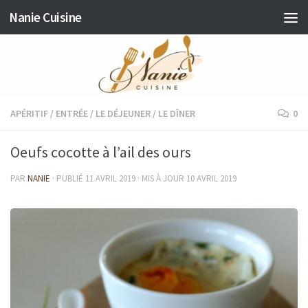
Nanie Cuisine
Skip to content
APÉRITIF
/
ENTRÉE
/
LE DÉJEUNER
/
LE DÎNER
0
Oeufs cocotte à l’ail des ours
PAR
NANIE
· PUBLIÉ
11 AVRIL 2019
· MIS À JOUR
10 AVRIL 2019