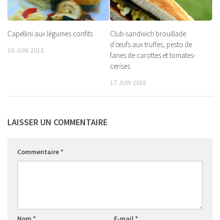
Capellini aux légumes confits
Club-sandwich brouillade
d’œufs aux truffes, pesto de
16 JUIN 2013
fanes de carottes et tomates-
cerises
17 JUIN 2018
LAISSER UN COMMENTAIRE
Commentaire
*
Nom
*
E-mail
*