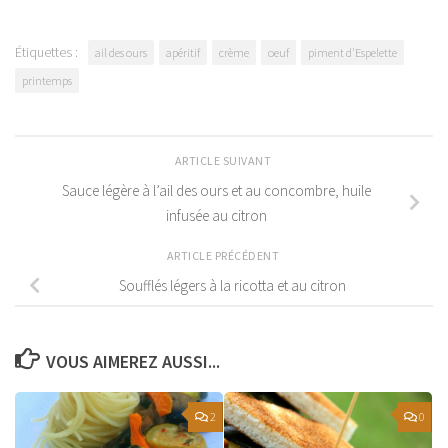
Étiquettes :
ail des ours
apéritif
crème
oeuf
piment d'Espelette
printemps
ARTICLE SUIVANT
Sauce légère à l’ail des ours et au concombre, huile
infusée au citron
ARTICLE PRÉCÉDENT
Soufflés légers à la ricotta et au citron
VOUS AIMEREZ AUSSI...
2
0