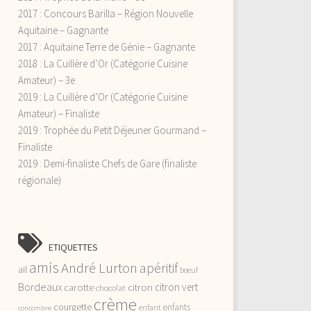
2017 : Concours Barilla – Région Nouvelle
Aquitaine – Gagnante
2017 : Aquitaine Terre de Génie – Gagnante
2018 : La Cuillère d’Or (Catégorie Cuisine
Amateur) – 3e
2019 : La Cuillère d’Or (Catégorie Cuisine
Amateur) – Finaliste
2019 : Trophée du Petit Déjeuner Gourmand –
Finaliste
2019 : Demi-finaliste Chefs de Gare (finaliste
régionale)
ETIQUETTES
amis
André Lurton
apéritif
ail
boeuf
Bordeaux
citron vert
carotte
citron
chocolat
crème
courgette
enfants
enfant
concombre