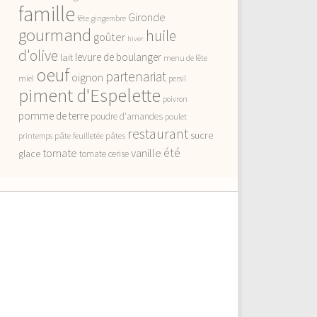
famille
Gironde
fête
gingembre
gourmand
huile
goûter
hiver
d'olive
lait
levure de boulanger
menu de fête
oeuf
partenariat
oignon
miel
persil
piment d'Espelette
poivron
pomme de terre
poudre d'amandes
poulet
restaurant
sucre
pâte feuilletée
pâtes
printemps
vanille
été
tomate
glace
tomate cerise