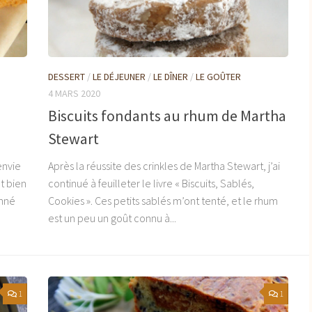
DESSERT
/
LE DÉJEUNER
/
LE DÎNER
/
LE GOÛTER
4 MARS 2020
Biscuits fondants au rhum de Martha
Stewart
envie
Après la réussite des crinkles de Martha Stewart, j’ai
t bien
continué à feuilleter le livre « Biscuits, Sablés,
onné
Cookies ». Ces petits sablés m’ont tenté, et le rhum
est un peu un goût connu à...
1
1