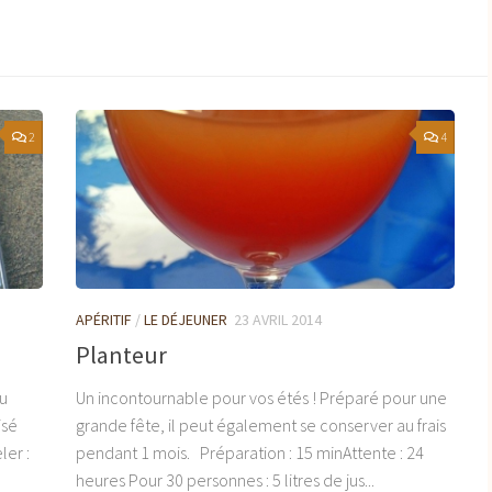
2
4
APÉRITIF
/
LE DÉJEUNER
23 AVRIL 2014
Planteur
ou
Un incontournable pour vos étés ! Préparé pour une
isé
grande fête, il peut également se conserver au frais
ler :
pendant 1 mois. Préparation : 15 minAttente : 24
heures Pour 30 personnes : 5 litres de jus...