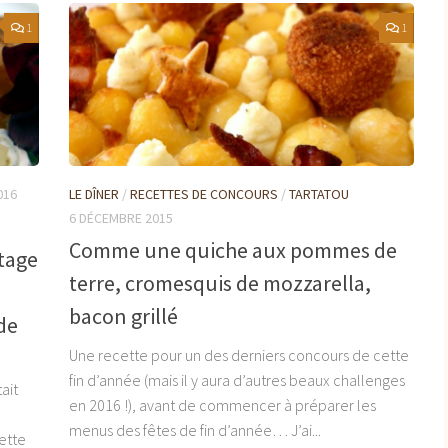
1
1
016
LE DÎNER
/
RECETTES DE CONCOURS
/
TARTATOU
6 DÉCEMBRE 2015
Comme une quiche aux pommes de
tage
terre, cromesquis de mozzarella,
bacon grillé
de
Une recette pour un des derniers concours de cette
fin d’année (mais il y aura d’autres beaux challenges
ait
en 2016 !), avant de commencer à préparer les
menus des fêtes de fin d’année… J’ai...
cette