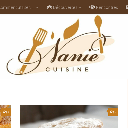
omment utiliser…
Découvertes
Rencontres
4
2