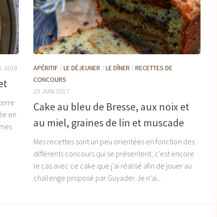
L 2018
APÉRITIF
/
LE DÉJEUNER
/
LE DÎNER
/
RECETTES DE
CONCOURS
et
23 JUIN 2017
terre
Cake au bleu de Bresse, aux noix et
sée en
au miel, graines de lin et muscade
mmes
Mes recettes sont un peu orientées en fonction des
différents concours qui se présentent, c’est encore
le cas avec ce cake que j’ai réalisé afin de jouer au
challenge proposé par Guyader. Je n’ai...