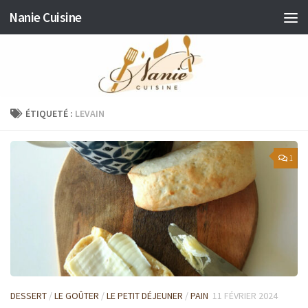
Nanie Cuisine
Skip to content
ÉTIQUETÉ :
LEVAIN
1
DESSERT
/
LE GOÛTER
/
LE PETIT DÉJEUNER
/
PAIN
11 FÉVRIER 2024