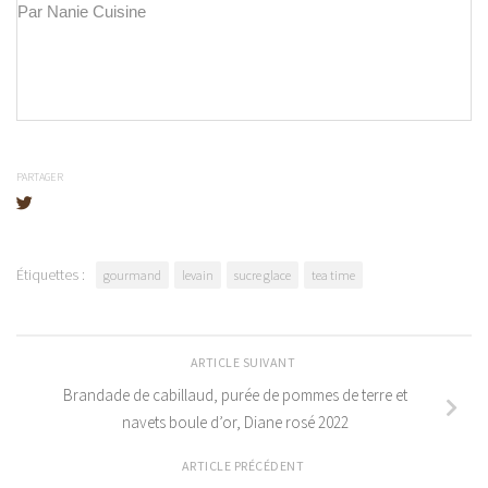
Par Nanie Cuisine
PARTAGER
Étiquettes :
gourmand
levain
sucre glace
tea time
ARTICLE SUIVANT
Brandade de cabillaud, purée de pommes de terre et
navets boule d’or, Diane rosé 2022
ARTICLE PRÉCÉDENT