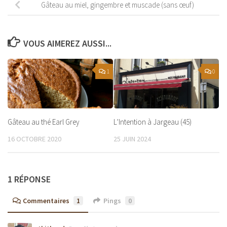
Gâteau au miel, gingembre et muscade (sans œuf)
VOUS AIMEREZ AUSSI...
1
0
Gâteau au thé Earl Grey
L’Intention à Jargeau (45)
16 OCTOBRE 2020
25 JUIN 2024
1 RÉPONSE
Commentaires
1
Pings
0