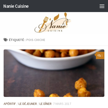
Nanie Cuisine
Skip to content
ÉTIQUETÉ :
POIS CHICHE
1
APÉRITIF
/
LE DÉJEUNER
/
LE DÎNER
7 MARS 2017