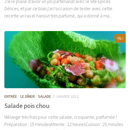
J’ai le plaisir d’avoir un joli partenariat avec le site Epices
Délices, et par ce biais j’ai l’occasion de tester avec cette
recette un ras el hanout très parfumé, qui a donné à ma...
2
ENTRÉE
/
LE DÎNER
/
SALADE
5 JANVIER 2012
Salade pois chou
Mélange très frais pour cette salade, croquante, parfumée !
Préparation : 15 minutesAttente : 12 heuresCuisson : 25 minutes