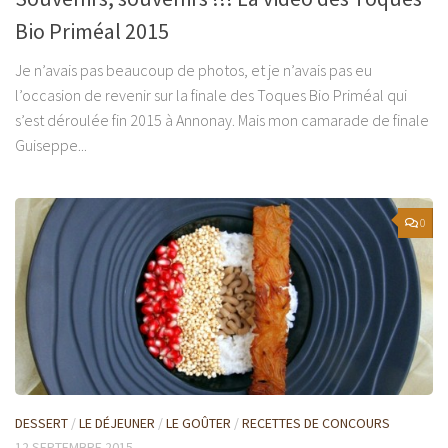
Bio Priméal 2015
Je n’avais pas beaucoup de photos, et je n’avais pas eu
l’occasion de revenir sur la finale des Toques Bio Priméal qui
s’est déroulée fin 2015 à Annonay. Mais mon camarade de finale
Guiseppe...
0
DESSERT
/
LE DÉJEUNER
/
LE GOÛTER
/
RECETTES DE CONCOURS
12 SEPTEMBRE 2015