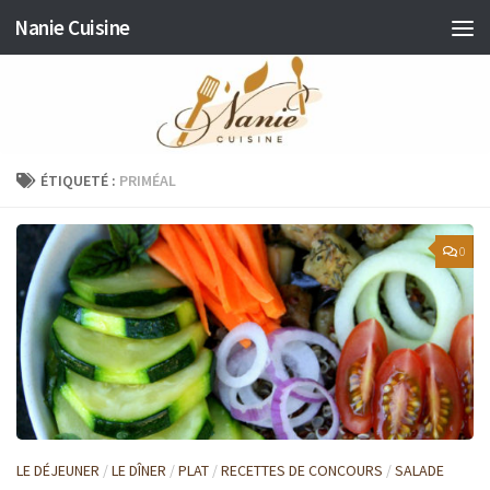
Nanie Cuisine
Skip to content
ÉTIQUETÉ :
PRIMÉAL
0
LE DÉJEUNER
/
LE DÎNER
/
PLAT
/
RECETTES DE CONCOURS
/
SALADE