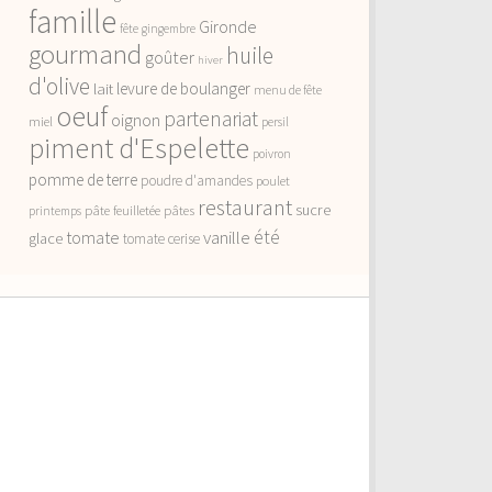
famille
Gironde
fête
gingembre
gourmand
huile
goûter
hiver
d'olive
lait
levure de boulanger
menu de fête
oeuf
partenariat
oignon
miel
persil
piment d'Espelette
poivron
pomme de terre
poudre d'amandes
poulet
restaurant
sucre
pâte feuilletée
pâtes
printemps
vanille
été
tomate
glace
tomate cerise