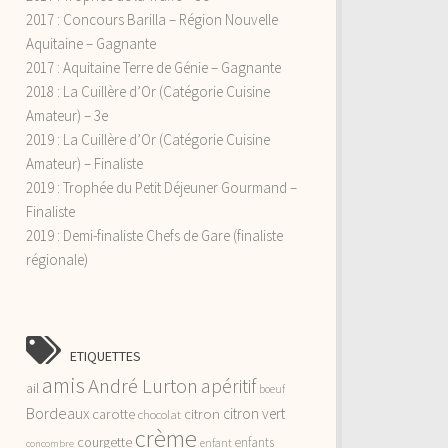
2017 : Concours Barilla – Région Nouvelle
Aquitaine – Gagnante
2017 : Aquitaine Terre de Génie – Gagnante
2018 : La Cuillère d’Or (Catégorie Cuisine
Amateur) – 3e
2019 : La Cuillère d’Or (Catégorie Cuisine
Amateur) – Finaliste
2019 : Trophée du Petit Déjeuner Gourmand –
Finaliste
2019 : Demi-finaliste Chefs de Gare (finaliste
régionale)
ETIQUETTES
amis
André Lurton
apéritif
ail
boeuf
Bordeaux
citron vert
carotte
citron
chocolat
crème
courgette
enfants
enfant
concombre