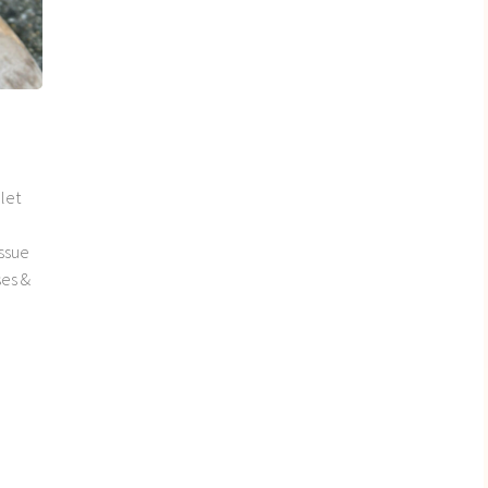
let
issue
ses &