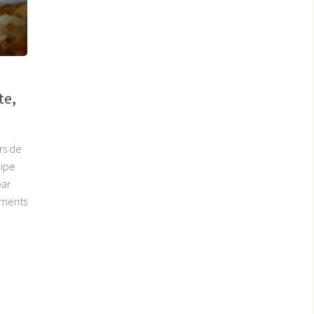
te,
rs de
cipe
par
ements