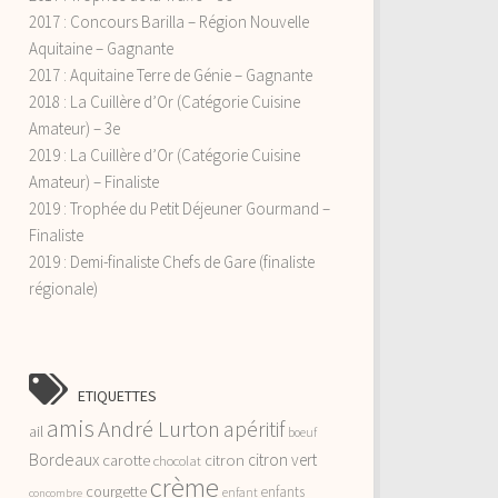
2017 : Concours Barilla – Région Nouvelle
Aquitaine – Gagnante
2017 : Aquitaine Terre de Génie – Gagnante
2018 : La Cuillère d’Or (Catégorie Cuisine
Amateur) – 3e
2019 : La Cuillère d’Or (Catégorie Cuisine
Amateur) – Finaliste
2019 : Trophée du Petit Déjeuner Gourmand –
Finaliste
2019 : Demi-finaliste Chefs de Gare (finaliste
régionale)
ETIQUETTES
amis
André Lurton
apéritif
ail
boeuf
Bordeaux
citron vert
carotte
citron
chocolat
crème
courgette
enfants
enfant
concombre