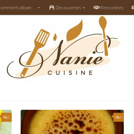
omment utiliser…
Découvertes
Rencontres
3
5