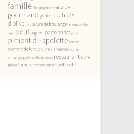
famille
Gironde
fête
gingembre
gourmand
huile
goûter
hiver
d'olive
lait
levure de boulanger
menu de fête
oeuf
partenariat
oignon
miel
persil
piment d'Espelette
poivron
pomme de terre
poudre d'amandes
poulet
restaurant
sucre
pâte feuilletée
pâtes
printemps
vanille
été
tomate
glace
tomate cerise