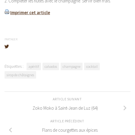
2. Compléter les flûtes avec le champagne. Servir bien frais.
Imprimer cet article
PARTAGER
Étiquettes :
apéritif
calvados
champagne
cocktail
sirop de châtaignes
ARTICLE SUIVANT
Zoko Moko à Saint-Jean de Luz (64)
ARTICLE PRÉCÉDENT
Flans de courgettes aux épices