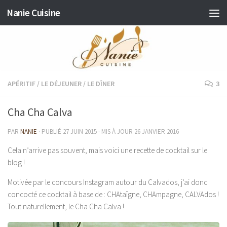
Nanie Cuisine
Skip to content
APÉRITIF
/
LE DÉJEUNER
/
LE DÎNER
3
Cha Cha Calva
PAR
NANIE
· PUBLIÉ
27 JUIN 2015
· MIS À JOUR
26 JANVIER 2016
Cela n’arrive pas souvent, mais voici une recette de cocktail sur le
blog !
Motivée par le concours Instagram autour du Calvados, j’ai donc
concocté ce cocktail à base de : CHAtaîgne, CHAmpagne, CALVAdos !
Tout naturellement, le Cha Cha Calva !