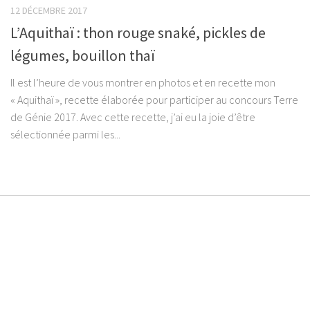
12 DÉCEMBRE 2017
L’Aquithaï : thon rouge snaké, pickles de
légumes, bouillon thaï
Il est l’heure de vous montrer en photos et en recette mon
« Aquithaï », recette élaborée pour participer au concours Terre
de Génie 2017. Avec cette recette, j’ai eu la joie d’être
sélectionnée parmi les...