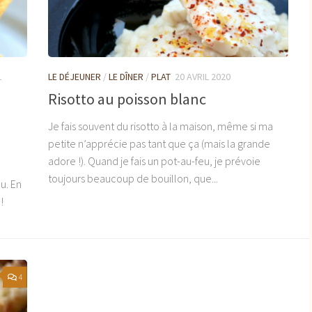
1
LE DÉJEUNER
/
LE DÎNER
/
PLAT
20 AVRIL 2020
Risotto au poisson blanc
Je fais souvent du risotto à la maison, même si ma
petite n’apprécie pas tant que ça (mais la grande
adore !). Quand je fais un pot-au-feu, je prévoie
toujours beaucoup de bouillon, que...
u. En
!
4