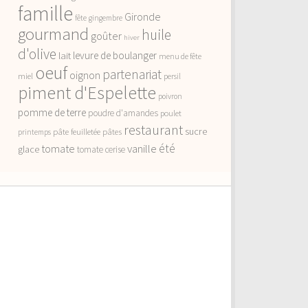
famille
Gironde
fête
gingembre
gourmand
huile
goûter
hiver
d'olive
lait
levure de boulanger
menu de fête
oeuf
partenariat
oignon
miel
persil
piment d'Espelette
poivron
pomme de terre
poudre d'amandes
poulet
restaurant
sucre
pâte feuilletée
pâtes
printemps
vanille
été
tomate
glace
tomate cerise