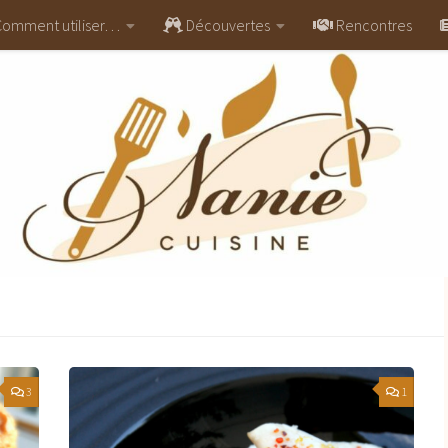
omment utiliser…
Découvertes
Rencontres
3
1