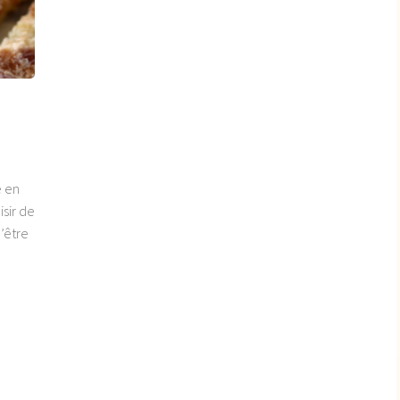
é en
isir de
d’être