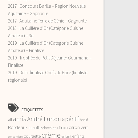
2017 : Concours Barilla – Région Nouvelle
Aquitaine – Gagnante
2017 : Aquitaine Terre de Génie – Gagnante
2018 : La Cuillère d’Or (Catégorie Cuisine
Amateur) – 3e
2019 : La Cuillère d’Or (Catégorie Cuisine
Amateur) – Finaliste
2019 : Trophée du Petit Déjeuner Gourmand –
Finaliste
2019 : Demi-finaliste Chefs de Gare (finaliste
régionale)
ETIQUETTES
amis
André Lurton
apéritif
ail
boeuf
Bordeaux
citron vert
carotte
citron
chocolat
crème
courgette
enfants
enfant
concombre