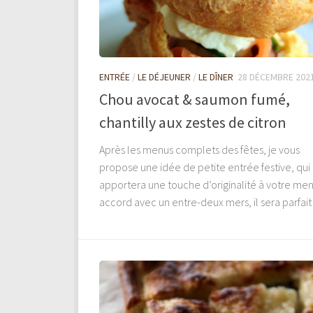
ENTRÉE
/
LE DÉJEUNER
/
LE DÎNER
28 DÉCEMBRE 202
Chou avocat & saumon fumé,
chantilly aux zestes de citron
Après les menus complets des fêtes, je vous
propose une idée de petite entrée festive, qui
apportera une touche d’originalité à votre men
accord avec un entre-deux mers, il sera parfait 