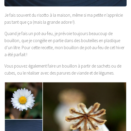
Je fais souvent du risotto à la maison, même si ma petite n’apprécie
pas tant que ça (mais la grande adore !).
Quand je fais un pot-au-feu, je prévoie toujours beaucoup de
bouillon, que je congèle en partie dans des bouteilles en plastique
d’un litre. Pour cette recette, mon bouillon de pot-au-feu de cet hiver
a été parfait !
Vous pouvez également faire un bouillon à partir de sachets ou de
cubes, ou le réaliser avec des parures de viande et de légumes.