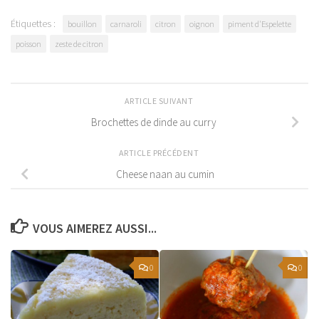
Étiquettes :
bouillon
carnaroli
citron
oignon
piment d'Espelette
poisson
zeste de citron
ARTICLE SUIVANT
Brochettes de dinde au curry
ARTICLE PRÉCÉDENT
Cheese naan au cumin
VOUS AIMEREZ AUSSI...
0
0