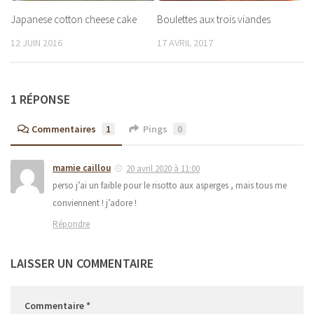
Japanese cotton cheese cake
Boulettes aux trois viandes
12 JUIN 2016
17 AVRIL 2017
1 RÉPONSE
Commentaires
1
Pings
0
mamie caillou
20 avril 2020 à 11:00
perso j’ai un faible pour le risotto aux asperges , mais tous me
conviennent ! j’adore !
Répondre
LAISSER UN COMMENTAIRE
Commentaire
*