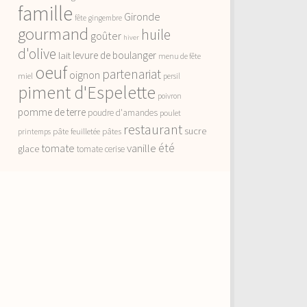
famille
Gironde
fête
gingembre
gourmand
huile
goûter
hiver
d'olive
lait
levure de boulanger
menu de fête
oeuf
partenariat
oignon
miel
persil
piment d'Espelette
poivron
pomme de terre
poudre d'amandes
poulet
restaurant
sucre
pâte feuilletée
pâtes
printemps
vanille
été
tomate
glace
tomate cerise