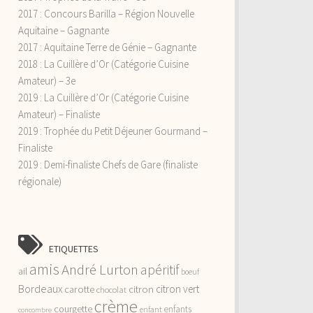
2017 : Concours Barilla – Région Nouvelle
Aquitaine – Gagnante
2017 : Aquitaine Terre de Génie – Gagnante
2018 : La Cuillère d’Or (Catégorie Cuisine
Amateur) – 3e
2019 : La Cuillère d’Or (Catégorie Cuisine
Amateur) – Finaliste
2019 : Trophée du Petit Déjeuner Gourmand –
Finaliste
2019 : Demi-finaliste Chefs de Gare (finaliste
régionale)
ETIQUETTES
amis
André Lurton
apéritif
ail
boeuf
Bordeaux
citron vert
carotte
citron
chocolat
crème
courgette
enfants
enfant
concombre